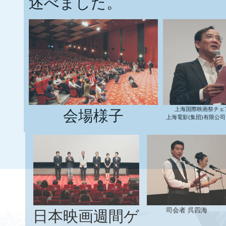
述べました。
上海国際映画祭チェ
会場様子
上海電影(集団)有限公司
司会者 呉四海
日本映画週間ゲ