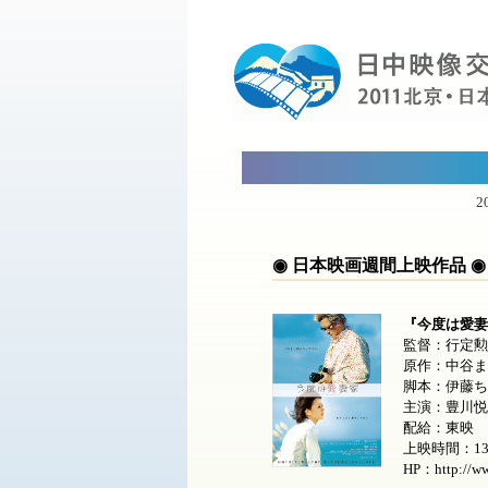
◉ 日本映画週間上映作品 ◉
『今度は愛妻家
監督：行定勲
原作：中谷ま
脚本：伊藤ち
主演：豊川悦
配給：東映
上映時間：13
HP：http://ww