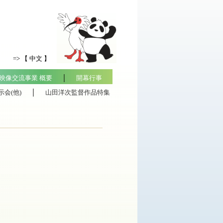
=> 【 中文 】
｜
映像交流事業 概要
開幕行事
｜
会(他)
山田洋次監督作品特集