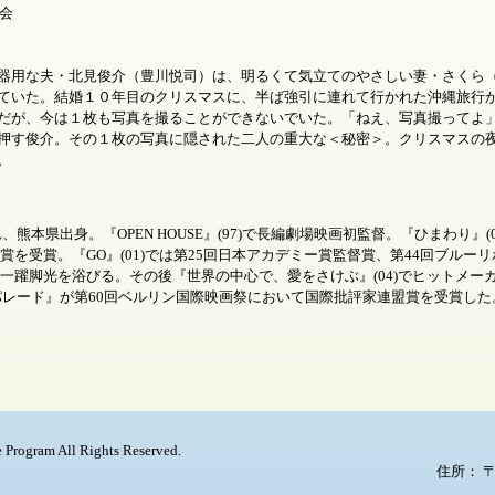
員会
用な夫・北見俊介（豊川悦司）は、明るくて気立てのやさしい妻・さくら（
ていた。結婚１０年目のクリスマスに、半ば強引に連れて行かれた沖縄旅行
だが、今は１枚も写真を撮ることができないでいた。「ねえ、写真撮ってよ
押す俊介。その１枚の写真に隠された二人の重大な＜秘密＞。クリスマスの
。
れ、熊本県出身。『OPEN HOUSE』(97)で長編劇場映画初監督。『ひまわり』
賞を受賞。『GO』(01)では第25回日本アカデミー賞監督賞、第44回ブル
一躍脚光を浴びる。その後『世界の中心で、愛をさけぶ』(04)でヒットメー
『パレード』が第60回ベルリン国際映画祭において国際批評家連盟賞を受賞した
 Program All Rights Reserved.
住所： 〒