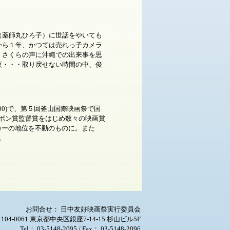
薬師丸ひろ子）に世話をやいても
から１年、かつては売れっ子カメラ
」さくらの声に沖縄での出来事を思
夜・・・取り戻せない時間の中、俊
(00)で、第５回釜山国際映画祭で国
ーリボン賞監督賞をはじめ数々の映画賞
カーの地位を不動のものに。また
。
お問合せ： 日中友好映画祭実行委員会
104-0061 東京都中央区銀座7-14-15 杉山ビル5F
Tel： 03-5148-2095 / Fax： 03-5148-2096