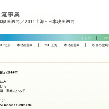
｜
トップ
日中
｜
｜
2011北京・日本映画週間
2011上海・日本映画週間
映画の旅展示
』(2010年)
ゆみ
ひろ
司 薬師丸ひろ子
1分
w.kondoha-aisaika.com