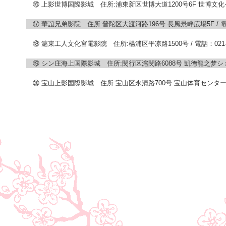
⑯ 上影世博国際影城 住所:浦東新区世博大道1200号6F 世博文化センター
⑰ 華誼兄弟影院 住所:普陀区大渡河路196号 長風景畔広場5F / 電話：0
⑱ 滬東工人文化宮電影院 住所:楊浦区平凉路1500号 / 電話：021-6519
⑲ シン庄海上国際影城 住所:閔行区滬閔路6088号 凱德龍之梦ショッピン
⑳ 宝山上影国際影城 住所:宝山区永清路700号 宝山体育センター1F / 