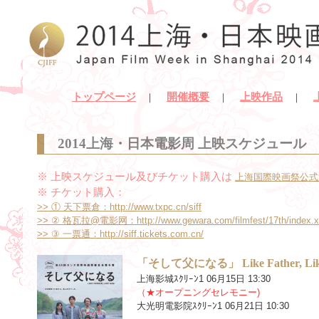
トップページ
開催概要
上映作品
｜
｜
｜
2014上海・日本電影周 上映スケジュール
※ 上映スケジュール及びチケット購入は
上海国際映画祭公式サイト
※ チケット購入：
>> ① 天下票倉：http://www.txpc.cn/siff
>> ② 格瓦拉@電影网：http://www.gewara.com/filmfest/17th/index.x
>> ③ 一票通：http://siff.tickets.com.cn/
「そして父になる」 Like Father, Lik
上海影城ｽｸﾘｰﾝ1 06月15日 13:30
（★オープニングセレモニー)
大光明電影院ｽｸﾘｰﾝ1 06月21日 10:30