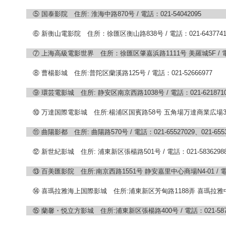
⑤ 国泰影院 住所: 淮海中路870号 / 電話：021-54042095
⑥ 新衡山電影院 住所：徐匯区衡山路838号 / 電話：021-6437741
⑦ 上海高級電影世界 住所：徐匯区肇嘉浜路1111号 美羅城5F / 電話：
⑧ 曹楊影城 住所:普陀区蘭溪路125号 / 電話：021-52666977
⑨ 環芸電影城 住所: 静安区南京西路1038号 / 電話：021-621871
⑩ 万達国際電影城 住所:楊浦区国賓路58号 五角場万達商業広場3F / 電
⑪ 曲陽影都 住所: 曲陽路570号 / 電話：021-65527029、021-6553
⑫ 新世紀影城 住所: 浦東新区張楊路501号 / 電話：021-5836298
⑬ 百美匯影院 住所:南京西路1551号 静安嘉里中心商場N4-01 / 電話：
⑭ 喜瑪拉雅海上国際影城 住所:浦東新区芳甸路1188弄 喜瑪拉雅中心商場7F 
⑮ 蘭馨・悦立方影城 住所:浦東新区張楊路400号 / 電話：021-5876