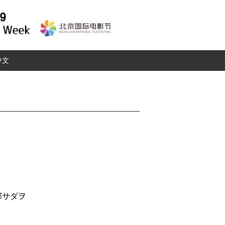
中文
部サダヲ