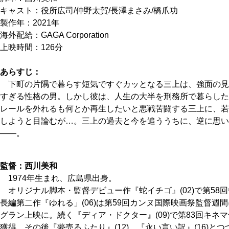
キャスト：役所広司/仲野太賀/長澤まさみ/橋爪功
製作年：2021年
海外配給：GAGA Corporation
上映時間：126分
あらすじ：
下町の片隅で暮らす短気ですぐカッとなる三上は、強面の見
すぎる性格の男。しかし彼は、人生の大半を刑務所で暮らした
レールを外れるも何とか再生したいと悪戦苦闘する三上に、若
しようと目論むが…。三上の過去と今を追ううちに、逆に思い
――。
監督：西川美和
1974年生まれ、広島県出身。
オリジナル脚本・監督デビュー作『蛇イチゴ』(02)で第58
長編第二作『ゆれる」(06)は第59回カンヌ国際映画祭監督週
グラン上映に。続く『ディア・ドクター』(09)で第83回キネ
獲得。その後『夢売るふたり』(12)、『永い言い訳』(16)