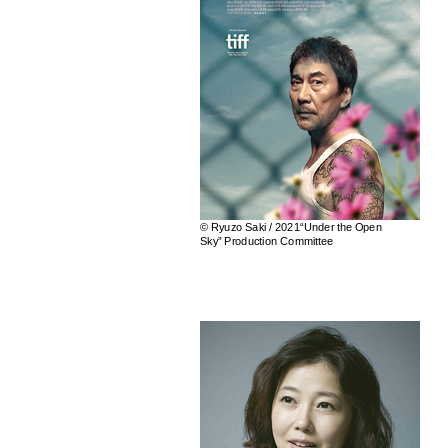
© Ryuzo Saki / 2021“Under the Open
Sky” Production Committee