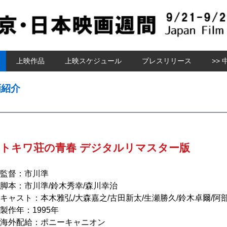
上映作品
上映スケジュール
プレスリリース
>> 
画紹介
トキワ荘の青春 デジタルリマスター版
監督：市川準
脚本：市川準/鈴木秀幸/森川幸治
キャスト：本木雅弘/大森嘉之/古田新太/生瀬勝久/鈴木卓爾/阿
製作年：1995年
海外配給：ポニーキャニオン