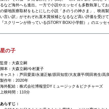
るなど海外へも進出。一方で小説やエッセイも多数執筆してお
の僻地医療取材をもとにした小説「きのうの神さま」、映画製
い言い訳」がそれぞれ直木賞候補となるなど高い評価を受けて
『スクリーンが待っている(STORY BOX/小学館）』のエッ
星の子
監督：大森立嗣
脚本：大森立嗣/今村夏子
キャスト：芦田愛菜/永瀬正敏/原田知世/大友康平/岡田将生/高
製作年：2020年
海外配給：株式会社博報堂DYミュージック＆ピクチャーズ
上映時間：110分
あらすじ：