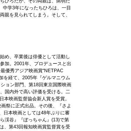
ちひろだが、その両親は、病弱だ
。中学3年になったちひろは、一目
両親を見られてしまう。そして、
始め、卒業後は俳優として活動し
加。2001年、プロデュースと出
最優秀アジア映画賞“NETPAC
参加を経て、2005年『ゲルマニウム
ション部門、第18回東京国際映画
、国内外で高い評価を受ける。二
回日本映画監督協会新人賞を受賞。
映画祭に正式出品。その後、『さよ
、日本映画としては48年ぶりに審
渓谷』『ぼっちゃん』(13)で第
では、第43回報知映画賞監督賞を受