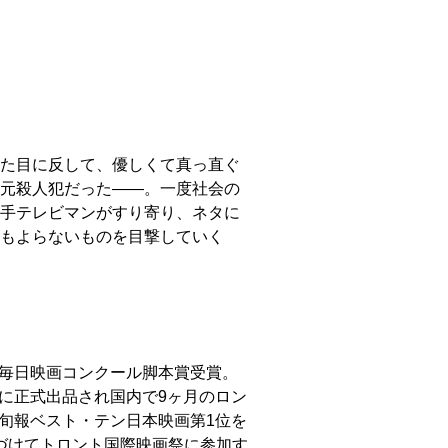
た目に反して、優しくて真っ直ぐ
元殺人犯だった――。一度社会の
手テレビマンがすり寄り、ネタに
もよらないものを目撃していく
回毎日映画コンクール脚本賞受賞。
間に正式出品され国内で9ヶ月のロン
マ旬報ベスト・テン日本映画第1位を
とつづけてトロント国際映画祭に参加す