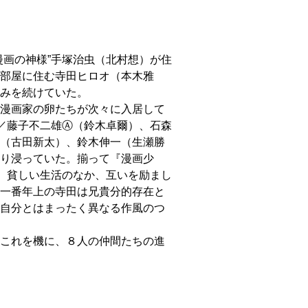
画の神様”手塚治虫（北村想）が住
部屋に住む寺田ヒロオ（本木雅
みを続けていた。
漫画家の卵たちが次々に入居して
／藤子不二雄Ⓐ（鈴木卓爾）、石森
（古田新太）、鈴木伸一（生瀬勝
り浸っていた。揃って『漫画少
成。貧しい生活のなか、互いを励まし
一番年上の寺田は兄貴分的存在と
自分とはまったく異なる作風のつ
これを機に、８人の仲間たちの進