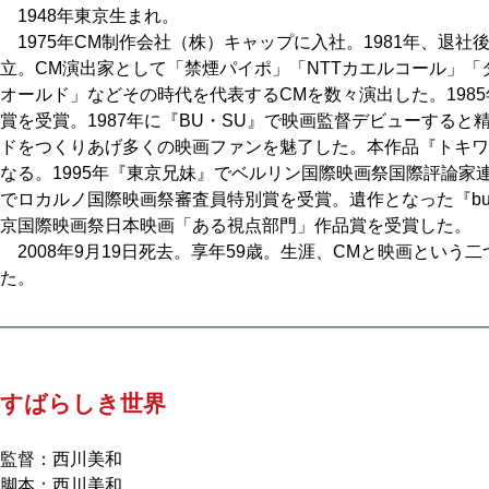
1948年東京生まれ。
1975年CM制作会社（株）キャップに入社。1981年、退
立。CM演出家として「禁煙パイポ」「NTTカエルコール」
オールド」などその時代を代表するCMを数々演出した。198
賞を受賞。1987年に『BU・SU』で映画監督デビューする
ドをつくりあげ多くの映画ファンを魅了した。本作品『トキワ
なる。1995年『東京兄妹』でベルリン国際映画祭国際評論家連
でロカルノ国際映画祭審査員特別賞を受賞。遺作となった『buy a
京国際映画祭日本映画「ある視点部門」作品賞を受賞した。
2008年9月19日死去。享年59歳。生涯、CMと映画という
た。
すばらしき世界
監督：西川美和
脚本：西川美和