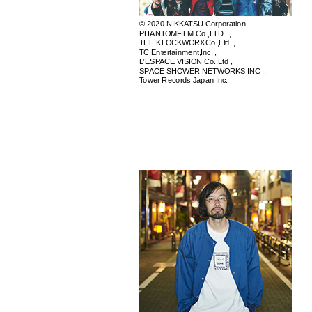
© 2020 NIKKATSU Corporation,
PHANTOMFILM Co.,LTD . ,
THE KLOCKWORXCo.,Ltd. ,
TC Entertainment,Inc. ,
L’ESPACE VISION Co.,Ltd ,
SPACE SHOWER NETWORKS INC .,
Tower Records Japan Inc.