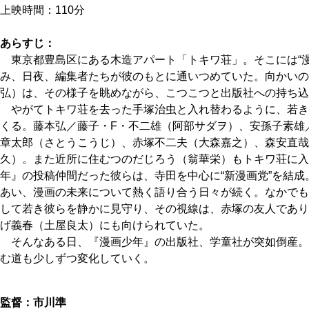
上映時間：110分
あらすじ：
東京都豊島区にある木造アパート「トキワ荘」。そこには“漫
み、日夜、編集者たちが彼のもとに通いつめていた。向かいの
弘）は、その様子を眺めながら、こつこつと出版社への持ち込
やがてトキワ荘を去った手塚治虫と入れ替わるように、若き
くる。藤本弘／藤子・F・不二雄（阿部サダヲ）、安孫子素雄
章太郎（さとうこうじ）、赤塚不二夫（大森嘉之）、森安直哉
久）。また近所に住むつのだじろう（翁華栄）もトキワ荘に入
年』の投稿仲間だった彼らは、寺田を中心に“新漫画党”を結
あい、漫画の未来について熱く語り合う日々が続く。なかでも
して若き彼らを静かに見守り、その視線は、赤塚の友人であり
げ義春（土屋良太）にも向けられていた。
そんなある日、『漫画少年』の出版社、学童社が突如倒産。
む道も少しずつ変化していく。
監督：市川準