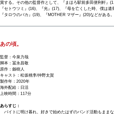
賞する。その他の監督作として、『まほろ駅前多田便利軒』(11
『セトウツミ』(16)、『光』(17)、『母を亡くした時、僕は遺
『タロウのバカ』(19)、『MOTHER マザー』(20)などがある
あの頃。
監督：今泉力哉
脚本：冨永昌敬
原作：劔樹人
キャスト：松坂桃李/仲野太賀
製作年：2020年
海外配給：日活
上映時間：117分
あらすじ：
バイトに明け暮れ、好きで始めたはずのバンド活動もままな