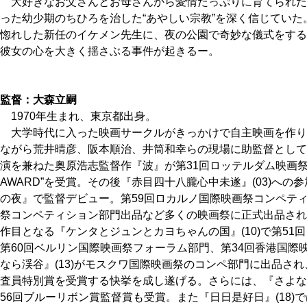
大好きなお父さんとお母さんから愛情たっぷりに育てられた
った幼少期のちひろを治した“あやしい宗教”を深く信じていた
惚れした新任のイケメン先生に、夜の公園で奇妙な儀式をする
彼女の心を大きく揺さぶる事件が起きるー。
監督：大森立嗣
1970年生まれ、東京都出身。
大学時代に入った映画サークルがきっかけで自主映画を作り
ながら荒井晴彦、阪本順治、井筒和幸らの現場に助監督として参
演を兼ねた奥原浩志監督作『波』が第31回ロッテルダム映画祭
AWARD”を受賞。その後『赤目四十八朧心中未遂』(03)への
の夜』で監督デビュー。第59回ロカルノ国際映画祭コンペティ
祭コンペティション部門出品など多くの映画祭に正式出品され
作目となる『ケンタとジュンとカヨちゃんの国』(10)で第51
第60回ベルリン国際映画祭フォーラム部門、第34回香港国際
なら渓谷』(13)がモスクワ国際映画祭のコンペ部門に出品され
査員特別賞を受賞する快挙を成し遂げる。さらには、『さよなら
56回ブルーリボン賞監督賞も受賞。また『日日是好日』(18)