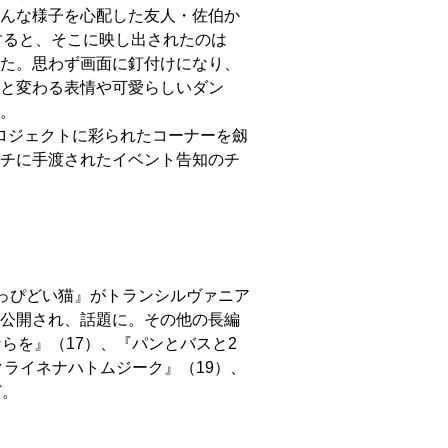
んな様子を心配した友人・佐伯か
すると、そこに映し出されたのは
た。思わず画面に釘付けになり、
と変わる表情や可愛らしいダン
。
ロジェクトに彩られたコーナーを劔
チに手渡されたイベント告知のチ
こっぴどい猫』がトランシルヴァニア
公開され、話題に。その他の長編
らを』（17）、『パンとバスと2
クライネナハトムジーク』（19）、
ど。