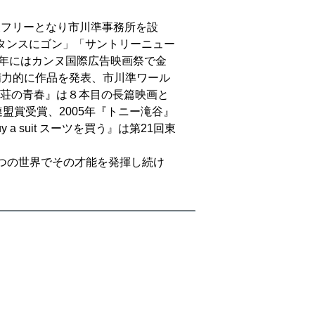
社後フリーとなり市川準事務所を設
「タンスにゴン」「サントリーニュー
5年にはカンヌ国際広告映画祭で金
と精力的に作品を発表、市川準ワール
荘の青春』は８本目の長篇映画と
盟賞受賞、2005年『トニー滝谷』
 suit スーツを買う』は第21回東
二つの世界でその才能を発揮し続け