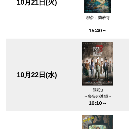
10月21日(火)
聊斎：蘭若寺
15:40～
10月22日(水)
誤殺3
～喪失の連鎖～
16:10～