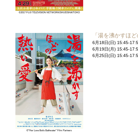
©2017 FUJI TELEVISION NETWORK/SHUEISHA/TOHO
「湯を沸かすほど
6月18日(日) 15:45
6月19日(月) 15:45
6月25日(日) 15:45
©"Her Love Boils Bathwater" Film Partners