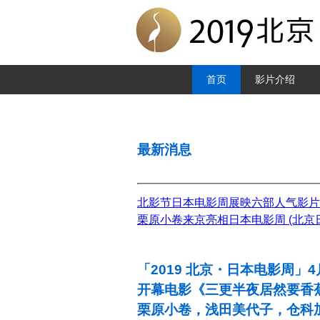
首页
影片介绍
最新消息
北影节日本电影周展映六部人气影片 
栗原小卷来京亮相日本电影周 (北京
「2019 北京・日本电影周」4
开幕电影《三更半夜居然要香
栗原小卷，浅田美代子，仓科