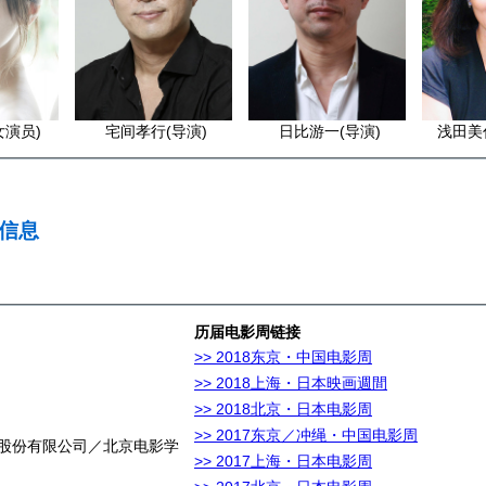
女演员)
宅间孝行(导演)
日比游一(导演)
浅田美
票信息
历届电影周链接
)
>> 2018东京・中国电影周
>> 2018上海・日本映画週間
>> 2018北京・日本电影周
>> 2017东京／冲绳・中国电影周
影股份有限公司／北京电影学
>> 2017上海・日本电影周