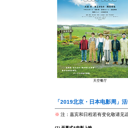
天空餐厅
「2019北京・日本电影周」
※
注：嘉宾和日程若有变化敬请见
(1) 开幕式&电影上映