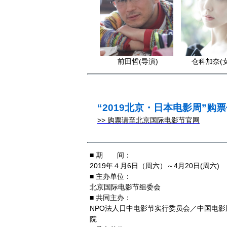
前田哲(导演)
仓科加奈(
“2019北京・日本电影周”购
>> 购票请至北京国际电影节官网
■ 期 间：
2019年４月6日（周六）～4月20日(周六
■ 主办单位：
北京国际电影节组委会
■ 共同主办：
NPO法人日中电影节实行委员会／中国电
院