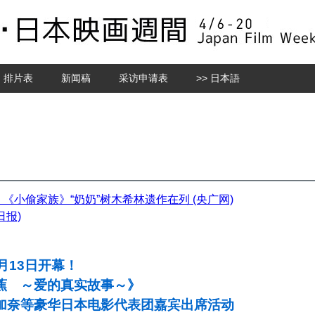
排片表
新闻稿
采访申请表
>> 日本語
《小偷家族》“奶奶”树木希林遗作在列 (央广网)
日报)
月13日开幕！
蕉 ～爱的真实故事～》
加奈等豪华日本电影代表团嘉宾出席活动