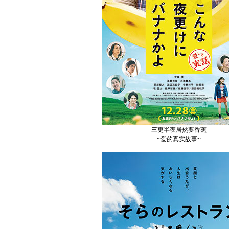
三更半夜居然要香蕉
~爱的真实故事~