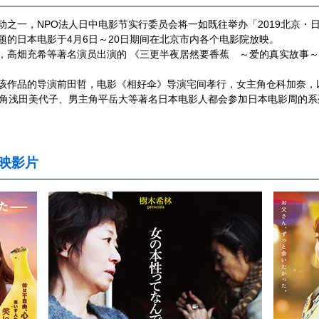
一，NPO法人日中电影节实行委员会将一如既往举办「2019北京・日
题的日本电影于4月6日～20日期间在北京市内各个电影院放映。
高畑充希等著名演员出演的 《三更半夜居然要香蕉 ～爱的真实故事～
作品的导演前田哲，电影《相好伞》导演宅间孝行，女主角仓科加奈，
主角浅田美代子、男主角平岳大等著名日本电影人都会参加日本电影周的系
放映影片