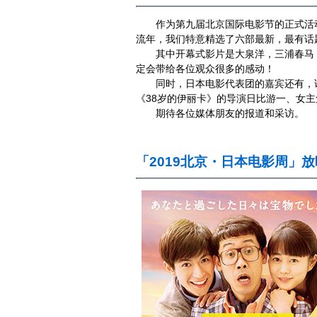
作为第九届北京国际电影节的正式活动之
流年，我们特意精选了六部最新，最有话
其中开幕式影片是大泉洋，三浦春马，
定会带给各位观众很多的感动！
同时，日本电影代表团的嘉宾还有，该
《38岁的伊丽卡》的导演日比游一、女
期待各位媒体朋友的报道和采访。
「2019北京・日本电影周」