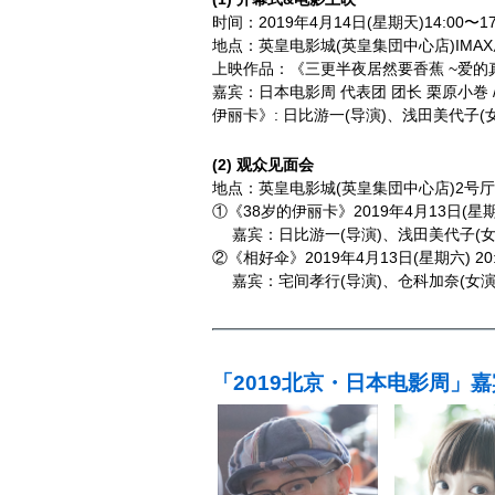
时间：2019年4月14日(星期天)14:00〜17:
地点：英皇电影城(英皇集団中心店)IMAX
上映作品：《三更半夜居然要香蕉 ~爱的
嘉宾：日本电影周 代表团 团长 栗原小巻 /
伊丽卡》: 日比游一(导演)、浅田美代子(
(2) 观众见面会
地点：英皇电影城(英皇集団中心店)2号厅
①《38岁的伊丽卡》2019年4月13日(星期六
嘉宾：日比游一(导演)、浅田美代子(女演
②《相好伞》2019年4月13日(星期六) 20:
嘉宾：宅间孝行(导演)、仓科加奈(女演
「2019北京・日本电影周」嘉