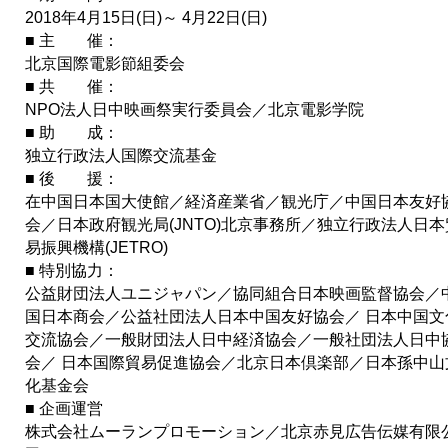
2018年4月15日(日)～ 4月22日(日)
■ 主 催：
北京国際電影節組委会
■ 共 催：
NPO法人日中映画祭実行委員会／北京電影学院
■ 助 成：
独立行政法人国際交流基金
■ 後 援：
在中国日本国大使館／経済産業省／観光庁／中国日本友好
会／日本政府観光局(JNTO)北京事務所／独立行政法人日本
易振興機構(JETRO)
■ 特別協力：
公益財団法人ユニジャパン／協同組合日本映画監督協会／
国日本商会／公益社団法人日本中国友好協会／ 日本中国文
交流協会／一般財団法人日中経済協会／一般社団法人日中
会／ 日本国際貿易促進協会／北京日本倶楽部／日本孫中山
化基金会
■ 企画運営
株式会社ムーランプロモーション／北京赤見広告伝媒有限