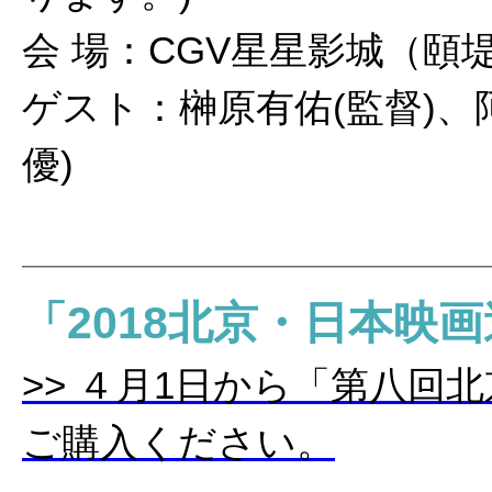
会 場：CGV星星影城（頤
ゲスト：榊原有佑(監督)、
優)
「2018北京・日本映
>> ４月1日から「第八回
ご購入ください。