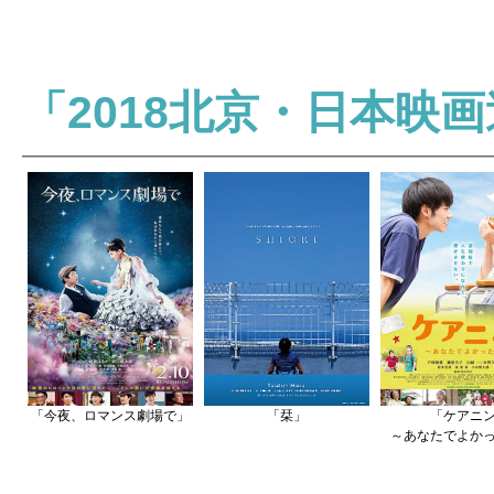
「2018北京・日本映
「今夜、ロマンス劇場で」
「栞」
「ケアニ
～あなたでよか