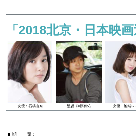
「2018北京・日本映
女優：石橋杏奈
監督: 榊原有佑
女優：池端レ
■ 期 間：