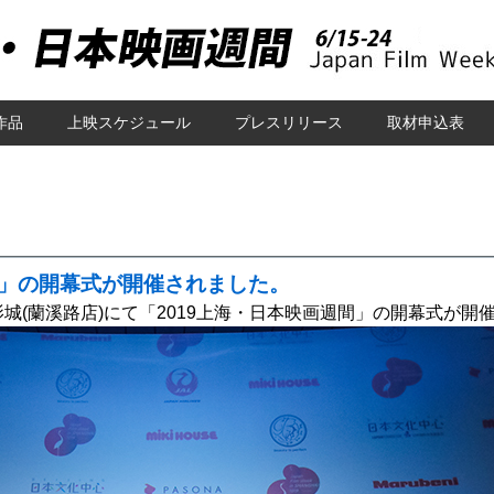
作品
上映スケジュール
プレスリリース
取材申込表
間」の開幕式が開催されました。
城(蘭溪路店)にて「2019上海・日本映画週間」の開幕式が開