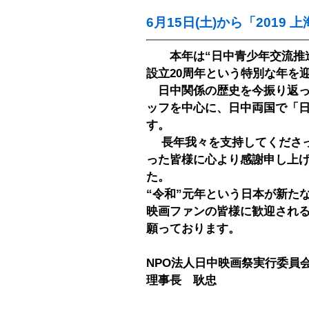
6月15日(土)から「2019
本年は“日中青少年交流推進
設立20周年という特別な年を
日中関係の歴史を今振り返っ
ッフを中心に、日中両国で「
す。
長年我々を支持してくださっ
った皆様に心より感謝申し上げ
た。
“令和”元年という日本が新た
映画ファンの皆様に歓迎され
願っております。
NPO法人日中映画祭実行委員
理事長 耿忠