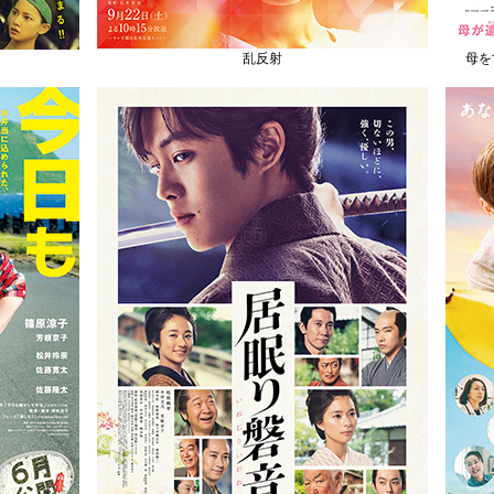
乱反射
母を