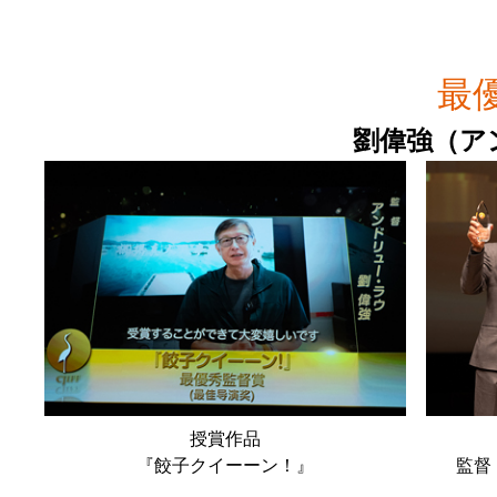
最
劉偉強（ア
授賞作品
『餃子クイーーン！』
監督