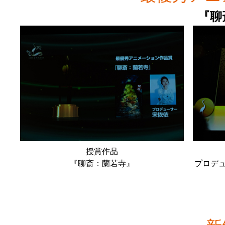
『聊
授賞作品
『聊斎：蘭若寺』
プロデ