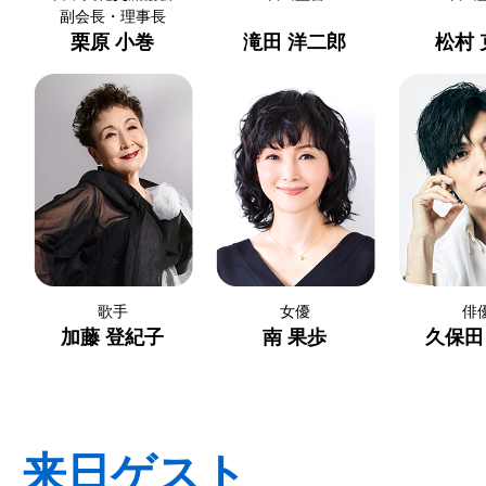
副会長・理事長
栗原 小巻
滝田 洋二郎
松村 
歌手
女優
俳
加藤 登紀子
南 果歩
久保田
来日ゲスト