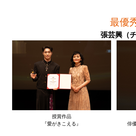
最優
張芸興（
授賞作品
『愛がきこえる』
俳