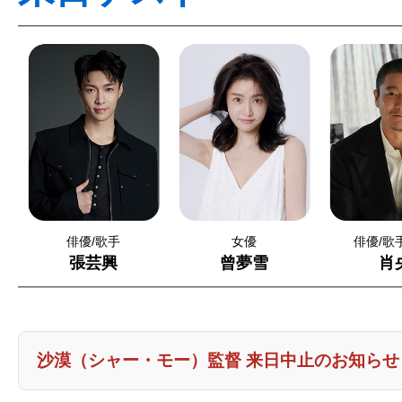
俳優/歌手
女優
俳優/歌
張芸興
曾夢雪
肖
沙漠（シャー・モー）監督 来日中止のお知らせ