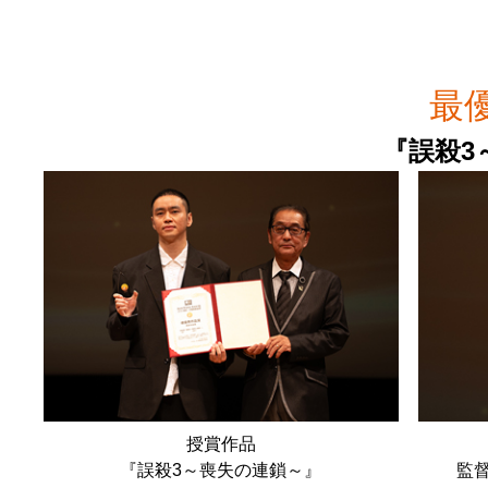
最
『誤殺3
授賞作品
『誤殺3～喪失の連鎖～』
監