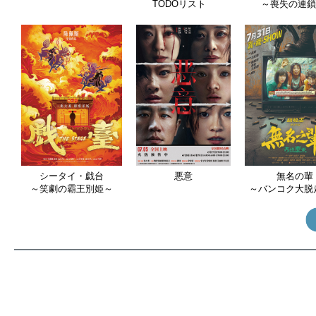
TODOリスト
～喪失の連
シータイ・戯台
悪意
無名の輩
～笑劇の霸王別姫～
～バンコク大脱