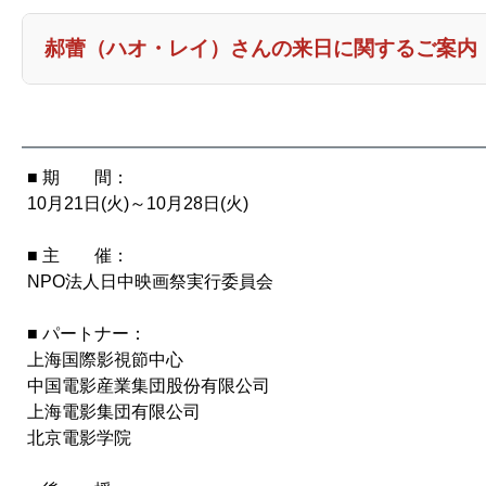
このたび予定しておりました映画『愛がきこえる』の沙漠
郝蕾（ハオ・レイ）さんの来日に関するご案内
て、やむを得ない事情により中止となりました。
監督の来日を楽しみにされていた皆様には、心よりお詫
2025年「東京・中国映画週間」閉幕式へのご出演を予
何卒ご理解賜りますようお願い申し上げます。
さんは、やむを得ない事情により来日が叶わなくなりま
■ 期 間：
関係者一同、そして郝蕾さんご本人も日本の皆さまにお
10月21日(火)～10月28日(火)
が、今回はスケジュールの都合により不参加となります
■ 主 催：
郝蕾さんの来日を楽しみにしてくださっていた皆さまに
NPO法人日中映画祭実行委員会
なお、閉幕式および関連イベントは予定通り開催いたし
■ パートナー：
上海国際影視節中心
皆さまのご理解を賜りますよう、何卒よろしくお願い申
中国電影産業集団股份有限公司
上海電影集団有限公司
北京電影学院