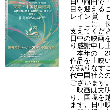
日中両国で「
目を迎える
レイン賞」
ここに、長
支えてくだ
日中の映画
り感謝申し
本年の「20
作品を上映
が織りなす
代中国社会
ございます
映画は文明
り、国境を
ます。日中