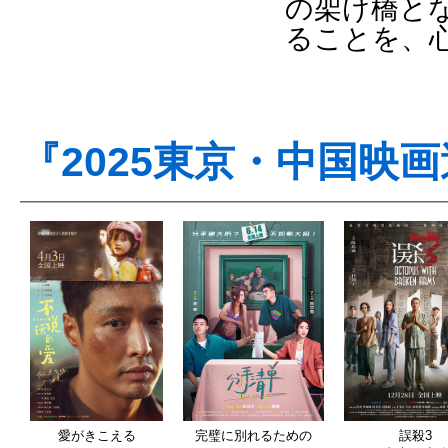
の架け橋と
ることを、
『2025東京・中国映
愛がきこえる
完璧に別れるための
誤殺3