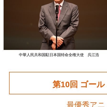
中華人民共和国駐日本国特命全権大使 呉江浩
第10回 ゴー
最優秀アニ